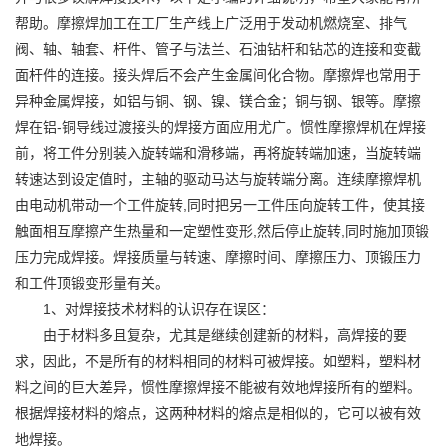
帮助。摩擦焊加工在工厂生产线上广泛用于发动机燃烧室、排气
阀、轴、轴套、杆件、管子与法兰、石油钻杆和钻芯的连接和变截
面杆件的连接。接头焊后不会产生金属间化合物。摩擦焊也常用于
异种金属焊接，如铝与铜、钢、镍、镁合金；铜与钢、银等。摩擦
焊在铝-铜导线过渡接头的焊接方面应用尤广。惯性
摩擦焊机
在焊接
前，将工件分别装入旋转端和滑移端，再将旋转端加速，当旋转端
转速达到设定值时，主轴的驱动马达与旋转端分离。连续摩擦焊机
由电动机带动一个工件旋转,同时把另一工件压向旋转工件，使其接
触面相互摩擦产生热量和一定塑性变形,然后停止旋转,同时施加顶锻
压力完成焊接。焊接质量与转速、摩擦时间、摩擦压力、顶锻压力
和工件顶锻变形量有关。
1、对焊接技术材料的认识存在误区：
由于材料多且复杂，尤其是继续创建新的材料，高焊接的要
求，因此，不是所有的材料相同的材料可被焊接。如塑料，塑料材
料之间的巨大差异，惯性摩擦焊接不能被有效地焊接所有的塑料。
根据焊接材料的熔点，这两种材料的熔点是相似的，它可以被有效
地焊接。