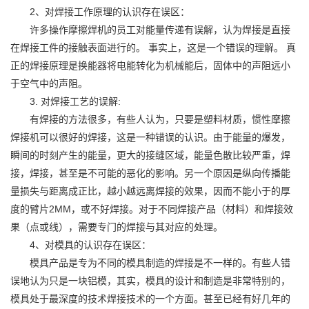
2、对焊接工作原理的认识存在误区：
许多操作摩擦焊机的员工对能量传递有误解，认为焊接是直接
在焊接工件的接触表面进行的。 事实上，这是一个错误的理解。 真
正的焊接原理是换能器将电能转化为机械能后，固体中的声阻远小
于空气中的声阻。
3. 对焊接工艺的误解:
有焊接的方法很多，有些人认为，只要是塑料材质，惯性摩擦
焊接机可以很好的焊接，这是一种错误的认识。由于能量的爆发，
瞬间的时刻产生的能量，更大的接缝区域，能量色散比较严重，焊
接，焊接，甚至是不可能的恶化的影响。另一个原因是纵向传播能
量损失与距离成正比，越小越远离焊接的效果，因而不能小于的厚
度的臂片2MM，或不好焊接。对于不同焊接产品（材料）和焊接效
果（点或线），需要专门的焊接与其对应的处理。
4、对模具的认识存在误区：
模具产品是专为不同的模具制造的焊接是不一样的。有些人错
误地认为只是一块铝模，其实，模具的设计和制造是非常特别的，
模具处于最深度的技术焊接技术的一个方面。甚至已经有好几年的