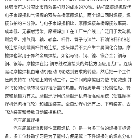
体强度可达分配比市场效果机器的成本的70％。钻杆
摩擦焊机
取代
电子束焊接和气保焊的双头车桥摩擦焊机，两个焊口同时焊接，焊
接节拍约三分钟。与电子束焊接相比，摩擦焊接车桥焊接效率高、
成本低、无辐射污染。摩擦焊加工在工厂生产线上广泛用于发动机
燃烧室、排气阀、轴、轴套、杆件、管子与法兰、石油钻杆和钻芯
的连接和变截面杆件的连接。接头焊后不会产生金属间化合物。摩
擦焊也常用于异种金属焊接，如铝与铜、钢、镍、镁合金；铜与
钢、银等。摩擦焊在铝-铜导线过渡接头的焊接方面应用尤广。连续
驱动摩擦焊机由电动机驱动飞轮达到要求的转速，然后把一个工件
压向夹持在飞轮轴上的转动工件，工件间的摩擦阻力使飞轮减速,并
将飞轮的动能转换成焊接所需的热能。焊接质量与飞轮惯性矩、转
速和顶锻力有关。摩擦焊所用的摩擦焊机包括驱动系统（
惯性摩擦
焊机
还包括飞轮）和加压装置。全自动焊机还有上、下料装置、去
飞边装置和参数自动监控系统。
汽车尾翼焊接
汽车尾翼扰流板惯性摩擦焊机（）是一台多工位的焊接非标设
备，多工位移动学习是为了能够方便尾翼上下件焊接时的焊点分布!